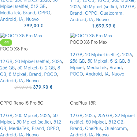
12 GB
,
200 Mpixel
,
2026
,
50
1 TB
,
12 GB
,
16 GB
,
200 Mpixel
,
Mpixel (selfie)
,
512 GB
,
2026
,
50 Mpixel (selfie)
,
512 GB
,
MediaTek
,
Brand
,
OPPO
,
Brand
,
OPPO
,
Qualcomm
,
Android
,
IA
,
Nuovo
Android
,
IA
,
Nuovo
799,00
€
1.599,99
€
POCO X8 Pro Max
-5%
POCO X8 Pro
12 GB
,
20 Mpixel (selfie)
,
2026
,
256 GB
,
50 Mpixel
,
512 GB
,
8
12 GB
,
20 Mpixel (selfie)
,
2026
,
Mpixel
,
MediaTek
,
Brand
,
256 GB
,
50 Mpixel
,
512 GB
,
8
POCO
,
Android
,
IA
,
Nuovo
GB
,
8 Mpixel
,
Brand
,
POCO
,
Android
,
IA
,
Nuovo
379,90
€
399,90
€
OPPO Reno15 Pro 5G
OnePlus 15R
12 GB
,
200 Mpixel
,
2026
,
50
12 GB
,
2025
,
256 GB
,
32 Mpixel
Mpixel
,
50 Mpixel (selfie)
,
512
(selfie)
,
50 Mpixel
,
512 GB
,
GB
,
MediaTek
,
Brand
,
OPPO
,
Brand
,
OnePlus
,
Qualcomm
,
Android
,
IA
,
Nuovo
Android
,
IA
,
Nuovo