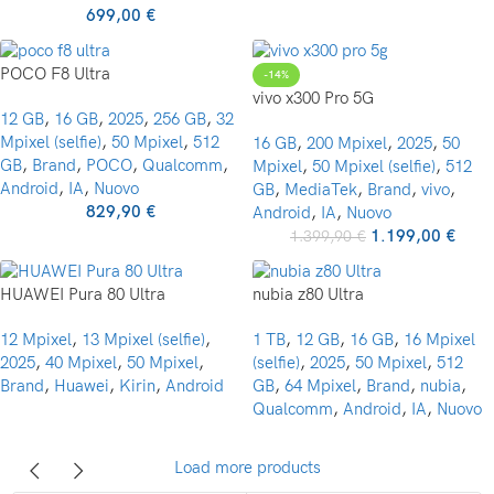
699,00
€
POCO F8 Ultra
-14%
vivo x300 Pro 5G
12 GB
,
16 GB
,
2025
,
256 GB
,
32
Mpixel (selfie)
,
50 Mpixel
,
512
16 GB
,
200 Mpixel
,
2025
,
50
GB
,
Brand
,
POCO
,
Qualcomm
,
Mpixel
,
50 Mpixel (selfie)
,
512
Android
,
IA
,
Nuovo
GB
,
MediaTek
,
Brand
,
vivo
,
829,90
€
Android
,
IA
,
Nuovo
1.199,00
€
1.399,90
€
HUAWEI Pura 80 Ultra
nubia z80 Ultra
12 Mpixel
,
13 Mpixel (selfie)
,
1 TB
,
12 GB
,
16 GB
,
16 Mpixel
2025
,
40 Mpixel
,
50 Mpixel
,
(selfie)
,
2025
,
50 Mpixel
,
512
Brand
,
Huawei
,
Kirin
,
Android
GB
,
64 Mpixel
,
Brand
,
nubia
,
Qualcomm
,
Android
,
IA
,
Nuovo
Load more products