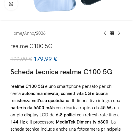
Click to enlarge
Home
/
Anno
/
2026
realme C100 5G
179,99
€
199,99
€
Scheda tecnica realme C100 5G
realme C100 5G
è uno smartphone pensato per chi
cerca
autonomia elevata, connettività 5G e buona
resistenza nell’uso quotidiano
. Il dispositivo integra una
batteria da 6600 mAh
con ricarica rapida da
45 W
, un
ampio display LCD da
6,8 pollici
con refresh rate fino a
144 Hz
e il processore
MediaTek Dimensity 6300
. La
scheda tecnica include anche una fotocamera principale