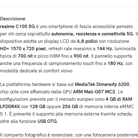
Descrizione
realme C100 5G
è uno smartphone di fascia accessibile pensato
per chi cerca soprattutto
autonomia, resistenza e connettività 5G
. Il
dispositivo adotta un display LCD da
6,8 pollici
con risoluzione
HD+ 1570 x 720 pixel
, refresh rate massimo a
144 Hz
, luminosità
tipica di
700 nit
e picco HBM fino a
900 nit
. Il pannello supporta
anche una frequenza di campionamento touch fino a
180 Hz
, con
modalità dedicate al comfort visivo.
La piattaforma hardware si basa sul
MediaTek Dimensity 6300
,
chip octa-core affiancato dalla GPU
ARM Mali-G57 MC2
. Le
configurazioni previste per il mercato europeo sono
4 GB di RAM
LPDDR4X
con
128 GB
oppure
256 GB
di memoria interna eMMC
5.1. È presente il supporto alla memoria esterna tramite scheda,
oltre alla funzione
USB OTG
.
Il comparto fotografico è essenziale, con una fotocamera posteriore