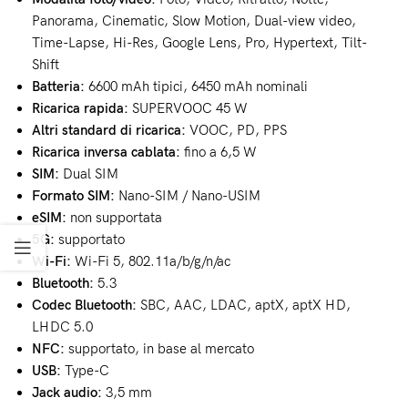
Panorama, Cinematic, Slow Motion, Dual-view video,
Time-Lapse, Hi-Res, Google Lens, Pro, Hypertext, Tilt-
Shift
Batteria:
6600 mAh tipici, 6450 mAh nominali
Ricarica rapida:
SUPERVOOC 45 W
Altri standard di ricarica:
VOOC, PD, PPS
Ricarica inversa cablata:
fino a 6,5 W
SIM:
Dual SIM
Formato SIM:
Nano-SIM / Nano-USIM
eSIM:
non supportata
5G:
supportato
Wi-Fi:
Wi-Fi 5, 802.11a/b/g/n/ac
Bluetooth:
5.3
Codec Bluetooth:
SBC, AAC, LDAC, aptX, aptX HD,
LHDC 5.0
NFC:
supportato, in base al mercato
USB:
Type-C
Jack audio:
3,5 mm