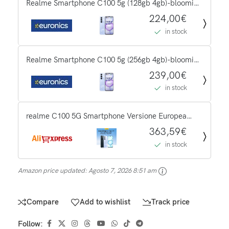
Realme Smartphone C100 5g (128gb 4gb)-blooming
Purple
224,00€
in stock
Realme Smartphone C100 5g (256gb 4gb)-blooming
Purple
239,00€
in stock
realme C100 5G Smartphone Versione Europea
2026 Nuova Anteprima Mondiale MediaTek
363,59€
Dimensity 6300 Display 6.8'' 144Hz Batteria
in stock
6600mAh Ricarica 45W Fotocamera...
Amazon price updated:
Agosto 7, 2026 8:51 am
Compare
Add to wishlist
Track price
Follow: