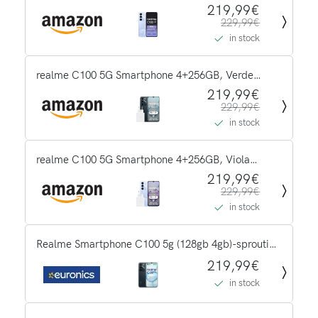
Fiorito,Display LCD 6,8" 144Hz,Batteria 6600mAh
219,99€
229,99€
a lunga durata,Ricarica super veloce
in stock
45W,Fotocamera 50MP ad alta...
realme C100 5G Smartphone 4+256GB, Verde
Germoglio, Schermo 6,8 pollici, Display LCD
219,99€
229,99€
144Hz, Ricarica Ultra Veloce 45W, Batteria
in stock
6600mAh, Fotocamera AI 50MP,...
realme C100 5G Smartphone 4+256GB, Viola
Fiorito, Schermo 6,8 pollici, Display LCD 144Hz,
219,99€
229,99€
Ricarica Ultra Veloce 45W, Batteria 6600mAh,
in stock
Fotocamera AI 50MP,...
Realme Smartphone C100 5g (128gb 4gb)-sprouting
Green
219,99€
in stock