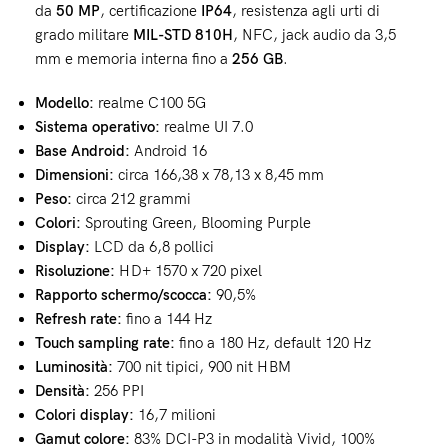
da
50 MP
, certificazione
IP64
, resistenza agli urti di
grado militare
MIL-STD 810H
, NFC, jack audio da 3,5
mm e memoria interna fino a
256 GB
.
Modello:
realme C100 5G
Sistema operativo:
realme UI 7.0
Base Android:
Android 16
Dimensioni:
circa 166,38 x 78,13 x 8,45 mm
Peso:
circa 212 grammi
Colori:
Sprouting Green, Blooming Purple
Display:
LCD da 6,8 pollici
Risoluzione:
HD+ 1570 x 720 pixel
Rapporto schermo/scocca:
90,5%
Refresh rate:
fino a 144 Hz
Touch sampling rate:
fino a 180 Hz, default 120 Hz
Luminosità:
700 nit tipici, 900 nit HBM
Densità:
256 PPI
Colori display:
16,7 milioni
Gamut colore:
83% DCI-P3 in modalità Vivid, 100%