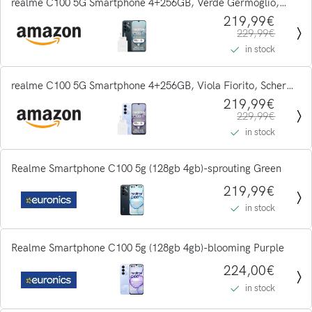
realme C100 5G Smartphone 4+256GB, Verde Germoglio,
Schermo 6,8 pollici, Display LCD 144Hz, Ricarica Ultra Veloce
219,99€
229,99€
45W, Batteria 6600mAh, Fotocamera AI 50MP,...
in stock
realme C100 5G Smartphone 4+256GB, Viola Fiorito, Schermo
6,8 pollici, Display LCD 144Hz, Ricarica Ultra Veloce 45W,
219,99€
229,99€
Batteria 6600mAh, Fotocamera AI 50MP,...
in stock
Realme Smartphone C100 5g (128gb 4gb)-sprouting Green
219,99€
in stock
Realme Smartphone C100 5g (128gb 4gb)-blooming Purple
224,00€
in stock