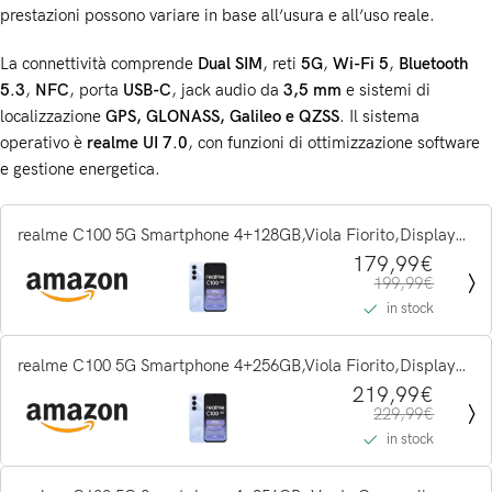
prestazioni possono variare in base all’usura e all’uso reale.
La connettività comprende
Dual SIM
, reti
5G
,
Wi-Fi 5
,
Bluetooth
5.3
,
NFC
, porta
USB-C
, jack audio da
3,5 mm
e sistemi di
localizzazione
GPS, GLONASS, Galileo e QZSS
. Il sistema
operativo è
realme UI 7.0
, con funzioni di ottimizzazione software
e gestione energetica.
realme C100 5G Smartphone 4+128GB,Viola Fiorito,Display
LCD 6,8" 144Hz,Batteria 6600mAh a lunga durata,Ricarica
179,99€
199,99€
super veloce 45W,Fotocamera 50MP ad alta...
in stock
realme C100 5G Smartphone 4+256GB,Viola Fiorito,Display
LCD 6,8" 144Hz,Batteria 6600mAh a lunga durata,Ricarica
219,99€
229,99€
super veloce 45W,Fotocamera 50MP ad alta...
in stock