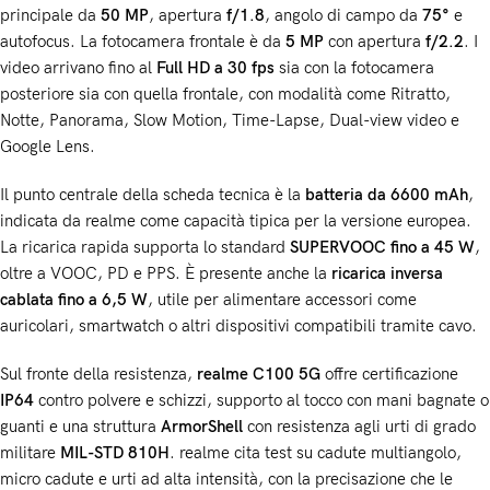
principale da
50 MP
, apertura
f/1.8
, angolo di campo da
75°
e
autofocus. La fotocamera frontale è da
5 MP
con apertura
f/2.2
. I
video arrivano fino al
Full HD a 30 fps
sia con la fotocamera
posteriore sia con quella frontale, con modalità come Ritratto,
Notte, Panorama, Slow Motion, Time-Lapse, Dual-view video e
Google Lens.
Il punto centrale della scheda tecnica è la
batteria da 6600 mAh
,
indicata da realme come capacità tipica per la versione europea.
La ricarica rapida supporta lo standard
SUPERVOOC fino a 45 W
,
oltre a VOOC, PD e PPS. È presente anche la
ricarica inversa
cablata fino a 6,5 W
, utile per alimentare accessori come
auricolari, smartwatch o altri dispositivi compatibili tramite cavo.
Sul fronte della resistenza,
realme C100 5G
offre certificazione
IP64
contro polvere e schizzi, supporto al tocco con mani bagnate o
guanti e una struttura
ArmorShell
con resistenza agli urti di grado
militare
MIL-STD 810H
. realme cita test su cadute multiangolo,
micro cadute e urti ad alta intensità, con la precisazione che le