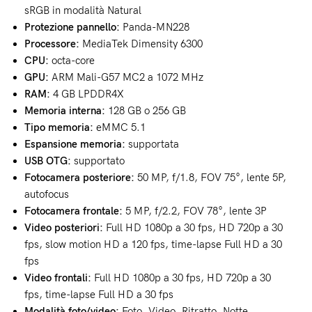
sRGB in modalità Natural
Protezione pannello:
Panda-MN228
Processore:
MediaTek Dimensity 6300
CPU:
octa-core
GPU:
ARM Mali-G57 MC2 a 1072 MHz
RAM:
4 GB LPDDR4X
Memoria interna:
128 GB o 256 GB
Tipo memoria:
eMMC 5.1
Espansione memoria:
supportata
USB OTG:
supportato
Fotocamera posteriore:
50 MP, f/1.8, FOV 75°, lente 5P,
autofocus
Fotocamera frontale:
5 MP, f/2.2, FOV 78°, lente 3P
Video posteriori:
Full HD 1080p a 30 fps, HD 720p a 30
fps, slow motion HD a 120 fps, time-lapse Full HD a 30
fps
Video frontali:
Full HD 1080p a 30 fps, HD 720p a 30
fps, time-lapse Full HD a 30 fps
Modalità foto/video:
Foto, Video, Ritratto, Notte,