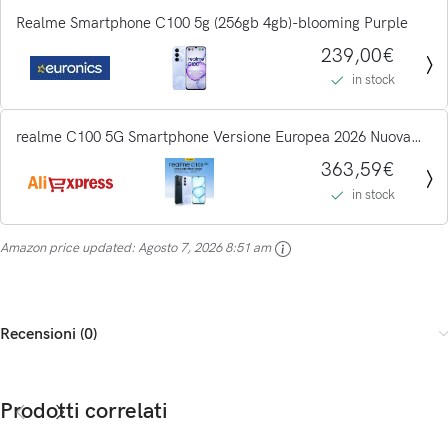
Realme Smartphone C100 5g (256gb 4gb)-blooming Purple
239,00€
in stock
realme C100 5G Smartphone Versione Europea 2026 Nuova
Anteprima Mondiale MediaTek Dimensity 6300 Display 6.8''
363,59€
144Hz Batteria 6600mAh Ricarica 45W Fotocamera...
in stock
Amazon price updated:
Agosto 7, 2026 8:51 am
Recensioni (0)
Prodotti correlati