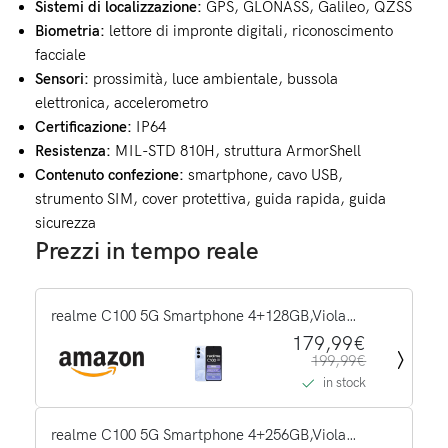
Sistemi di localizzazione:
GPS, GLONASS, Galileo, QZSS
Biometria:
lettore di impronte digitali, riconoscimento
facciale
Sensori:
prossimità, luce ambientale, bussola
elettronica, accelerometro
Certificazione:
IP64
Resistenza:
MIL-STD 810H, struttura ArmorShell
Contenuto confezione:
smartphone, cavo USB,
strumento SIM, cover protettiva, guida rapida, guida
sicurezza
Prezzi in tempo reale
realme C100 5G Smartphone 4+128GB,Viola
Fiorito,Display LCD 6,8" 144Hz,Batteria 6600mAh
179,99€
199,99€
a lunga durata,Ricarica super veloce
in stock
45W,Fotocamera 50MP ad alta...
realme C100 5G Smartphone 4+256GB,Viola