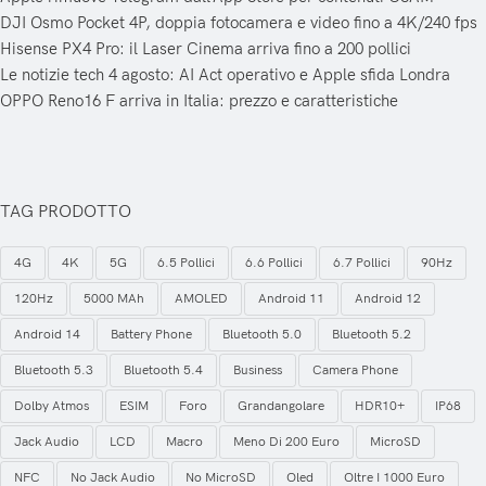
DJI Osmo Pocket 4P, doppia fotocamera e video fino a 4K/240 fps
Hisense PX4 Pro: il Laser Cinema arriva fino a 200 pollici
Le notizie tech 4 agosto: AI Act operativo e Apple sfida Londra
OPPO Reno16 F arriva in Italia: prezzo e caratteristiche
TAG PRODOTTO
4G
4K
5G
6.5 Pollici
6.6 Pollici
6.7 Pollici
90Hz
120Hz
5000 MAh
AMOLED
Android 11
Android 12
Android 14
Battery Phone
Bluetooth 5.0
Bluetooth 5.2
Bluetooth 5.3
Bluetooth 5.4
Business
Camera Phone
Dolby Atmos
ESIM
Foro
Grandangolare
HDR10+
IP68
Jack Audio
LCD
Macro
Meno Di 200 Euro
MicroSD
NFC
No Jack Audio
No MicroSD
Oled
Oltre I 1000 Euro