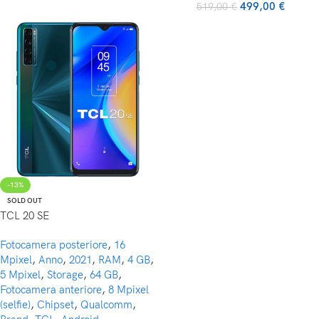
499,00
€
519,00
€
-13%
SOLD OUT
TCL 20 SE
Fotocamera posteriore
,
16
Mpixel
,
Anno
,
2021
,
RAM
,
4 GB
,
5 Mpixel
,
Storage
,
64 GB
,
Fotocamera anteriore
,
8 Mpixel
(selfie)
,
Chipset
,
Qualcomm
,