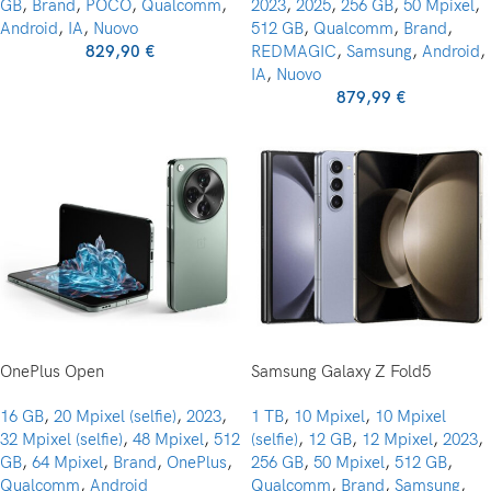
GB
,
Brand
,
POCO
,
Qualcomm
,
2023
,
2025
,
256 GB
,
50 Mpixel
,
Android
,
IA
,
Nuovo
512 GB
,
Qualcomm
,
Brand
,
829,90
€
REDMAGIC
,
Samsung
,
Android
,
IA
,
Nuovo
879,99
€
OnePlus Open
Samsung Galaxy Z Fold5
16 GB
,
20 Mpixel (selfie)
,
2023
,
1 TB
,
10 Mpixel
,
10 Mpixel
32 Mpixel (selfie)
,
48 Mpixel
,
512
(selfie)
,
12 GB
,
12 Mpixel
,
2023
,
GB
,
64 Mpixel
,
Brand
,
OnePlus
,
256 GB
,
50 Mpixel
,
512 GB
,
Qualcomm
,
Android
Qualcomm
,
Brand
,
Samsung
,