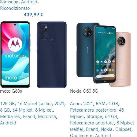
Samsung
,
Android
,
Ricondizionato
439,99
€
moto G60s
Nokia G50 5G
128 GB
,
16 Mpixel (selfie)
,
2021
,
Anno
,
2021
,
RAM
,
4 GB
,
6 GB
,
64 Mpixel
,
8 Mpixel
,
Fotocamera posteriore
,
48
MediaTek
,
Brand
,
Motorola
,
Mpixel
,
Storage
,
64 GB
,
Android
Fotocamera anteriore
,
8 Mpixel
(selfie)
,
Brand
,
Nokia
,
Chipset
,
Qualcomm
,
Android