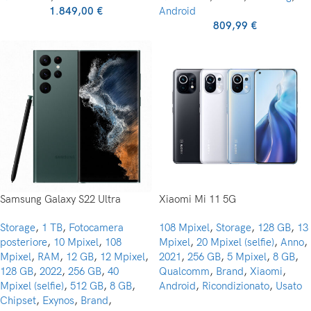
1.849,00
€
Android
809,99
€
Samsung Galaxy S22 Ultra
Xiaomi Mi 11 5G
Storage
,
1 TB
,
Fotocamera
108 Mpixel
,
Storage
,
128 GB
,
13
posteriore
,
10 Mpixel
,
108
Mpixel
,
20 Mpixel (selfie)
,
Anno
,
Mpixel
,
RAM
,
12 GB
,
12 Mpixel
,
2021
,
256 GB
,
5 Mpixel
,
8 GB
,
128 GB
,
2022
,
256 GB
,
40
Qualcomm
,
Brand
,
Xiaomi
,
Mpixel (selfie)
,
512 GB
,
8 GB
,
Android
,
Ricondizionato
,
Usato
Chipset
,
Exynos
,
Brand
,