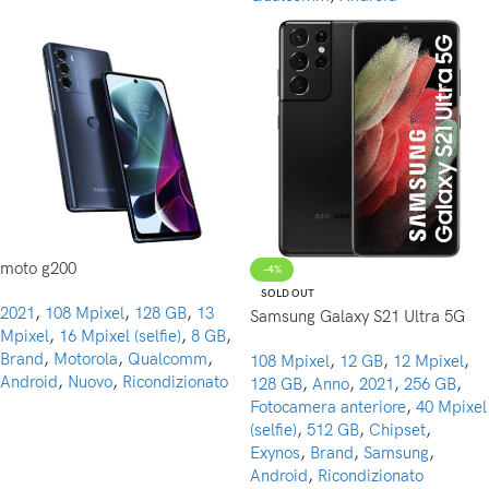
moto g200
-4%
SOLD OUT
2021
,
108 Mpixel
,
128 GB
,
13
Samsung Galaxy S21 Ultra 5G
Mpixel
,
16 Mpixel (selfie)
,
8 GB
,
Brand
,
Motorola
,
Qualcomm
,
108 Mpixel
,
12 GB
,
12 Mpixel
,
Android
,
Nuovo
,
Ricondizionato
128 GB
,
Anno
,
2021
,
256 GB
,
Fotocamera anteriore
,
40 Mpixel
(selfie)
,
512 GB
,
Chipset
,
Exynos
,
Brand
,
Samsung
,
Android
,
Ricondizionato