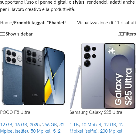
supportano l’uso di penne digitali o
stylus
, rendendoli adatti anche
per il lavoro creativo e la produttività.
Home
/
Prodotti taggati “Phablet”
Visualizzazione di 11 risultati
Show sidebar
Filters
POCO F8 Ultra
Samsung Galaxy S25 Ultra
12 GB
,
16 GB
,
2025
,
256 GB
,
32
1 TB
,
10 Mpixel
,
12 GB
,
12
Mpixel (selfie)
,
50 Mpixel
,
512
Mpixel (selfie)
,
200 Mpixel
,