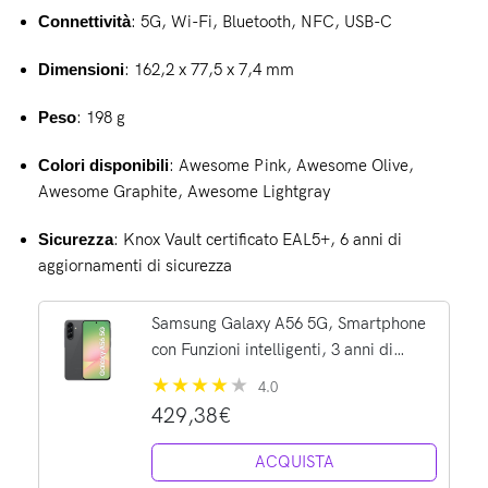
Connettività
: 5G, Wi-Fi, Bluetooth, NFC, USB-C
Dimensioni
: 162,2 x 77,5 x 7,4 mm
Peso
: 198 g
Colori disponibili
: Awesome Pink, Awesome Olive,
Awesome Graphite, Awesome Lightgray
Sicurezza
: Knox Vault certificato EAL5+, 6 anni di
aggiornamenti di sicurezza
Samsung Galaxy A56 5G, Smartphone
con Funzioni intelligenti, 3 anni di
Garanzia del produttore, Display Super
4.0
AMOLED 6.7”, 8GB RAM, 256GB, 5.000
429,38€
mAh, IP67,...
ACQUISTA