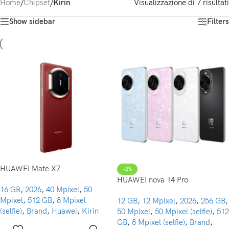
Home
/
Chipset
/
Kirin
Visualizzazione di 7 risultati
Show sidebar
Filters
HUAWEI Mate X7
-2%
HUAWEI nova 14 Pro
16 GB
,
2026
,
40 Mpixel
,
50
Mpixel
,
512 GB
,
8 Mpixel
12 GB
,
12 Mpixel
,
2026
,
256 GB
,
(selfie)
,
Brand
,
Huawei
,
Kirin
50 Mpixel
,
50 Mpixel (selfie)
,
512
GB
,
8 Mpixel (selfie)
,
Brand
,