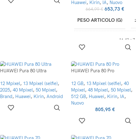
Huawei
,
Kirin
,
IA
,
Nuovo
653,73
€
664,99
€
PESO ARTICOLO (G)
20
16,43 x 7,5
DIMENSIONI
0,78 cm
,
20
DEL COLLO
gram
1 12V pile necessari
HUAWEI Pura 80 Ultra
HUAWEI Pura 80 Pro
PILE
(inclus
12 Mpixel
,
13 Mpixel (selfie)
,
12 GB
,
13 Mpixel (selfie)
,
40
2025
,
40 Mpixel
,
50 Mpixel
,
Mpixel
,
48 Mpixel
,
50 Mpixel
,
NUMERO MODELLO
Mill
Brand
,
Huawei
,
Kirin
,
Android
512 GB
,
Huawei
,
Kirin
,
IA
,
ARTICOLO
L4
Nuovo
805,95
€
ALTRE
CARATTERISTICHE
Wirele
DEL DISPLAY