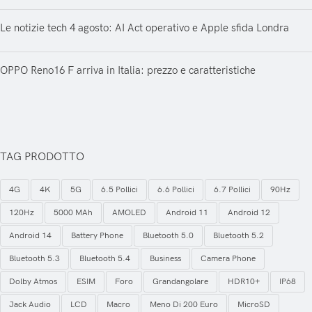
Le notizie tech 4 agosto: AI Act operativo e Apple sfida Londra
OPPO Reno16 F arriva in Italia: prezzo e caratteristiche
TAG PRODOTTO
4G
4K
5G
6.5 Pollici
6.6 Pollici
6.7 Pollici
90Hz
120Hz
5000 MAh
AMOLED
Android 11
Android 12
Android 14
Battery Phone
Bluetooth 5.0
Bluetooth 5.2
Bluetooth 5.3
Bluetooth 5.4
Business
Camera Phone
Dolby Atmos
ESIM
Foro
Grandangolare
HDR10+
IP68
Jack Audio
LCD
Macro
Meno Di 200 Euro
MicroSD