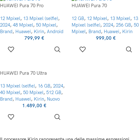
HUAWEI Pura 70 Pro
HUAWEI Pura 70
INPUT UMANO
12 Mpixel
,
13 Mpixel (selfie)
,
12 GB
,
12 Mpixel
,
13 Mpixel
,
13
Touchscre
INTERFACCIA
2024
,
48 Mpixel
,
50 Mpixel
,
Mpixel (selfie)
,
2024
,
256 GB
,
50
Brand
,
Huawei
,
Kirin
,
Android
Mpixel
,
Brand
,
Huawei
,
Kirin
799,99
€
999,00
€
COLORE
Ne
HUAWEI Pura 70 Ultra
13 Mpixel (selfie)
,
16 GB
,
2024
,
40 Mpixel
,
50 Mpixel
,
512 GB
,
Brand
,
Huawei
,
Kirin
,
Nuovo
1.489,00
€
Il processore Kirin rappresenta una delle massime espressioni