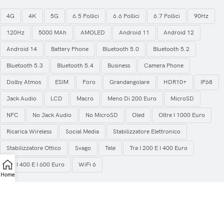
4G
4K
5G
6.5 Pollici
6.6 Pollici
6.7 Pollici
90Hz
120Hz
5000 MAh
AMOLED
Android 11
Android 12
Android 14
Battery Phone
Bluetooth 5.0
Bluetooth 5.2
Bluetooth 5.3
Bluetooth 5.4
Business
Camera Phone
Dolby Atmos
ESIM
Foro
Grandangolare
HDR10+
IP68
Jack Audio
LCD
Macro
Meno Di 200 Euro
MicroSD
NFC
No Jack Audio
No MicroSD
Oled
Oltre I 1000 Euro
Ricarica Wireless
Social Media
Stabilizzatore Elettronico
Stabilizzatore Ottico
Svago
Tele
Tra I 200 E I 400 Euro
Tra I 400 E I 600 Euro
WiFi 6
Home
2025
Smartphonology
.