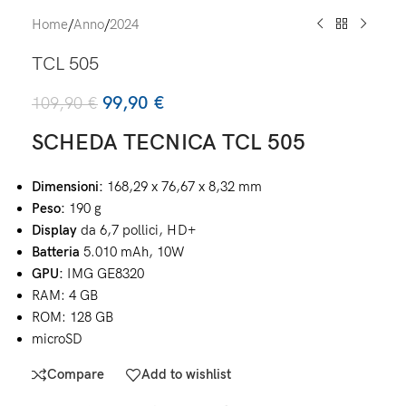
Home
/
Anno
/
2024
TCL 505
99,90
€
109,90
€
SCHEDA TECNICA TCL 505
Dimensioni:
168,29 x 76,67 x 8,32 mm
Peso:
190 g
Display
da 6,7 pollici, HD+
Batteria
5.010 mAh, 10W
GPU:
IMG GE8320
RAM: 4 GB
ROM: 128 GB
microSD
Compare
Add to wishlist