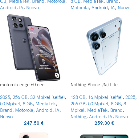
GB
,
MediaTek
,
Brand
,
Motorola
,
8 GB
,
MediaTek
,
Brand
,
Android
,
IA
,
Nuovo
Motorola
,
Android
,
IA
,
Nuovo
motorola edge 60 neo
Nothing Phone (3a) Lite
2025
,
256 GB
,
32 Mpixel (selfie)
,
128 GB
,
16 Mpixel (selfie)
,
2025
,
50 Mpixel
,
8 GB
,
MediaTek
,
256 GB
,
50 Mpixel
,
8 GB
,
8
Brand
,
Motorola
,
Android
,
IA
,
Mpixel
,
MediaTek
,
Brand
,
Nuovo
Nothing
,
Android
,
IA
,
Nuovo
247,50
€
259,00
€